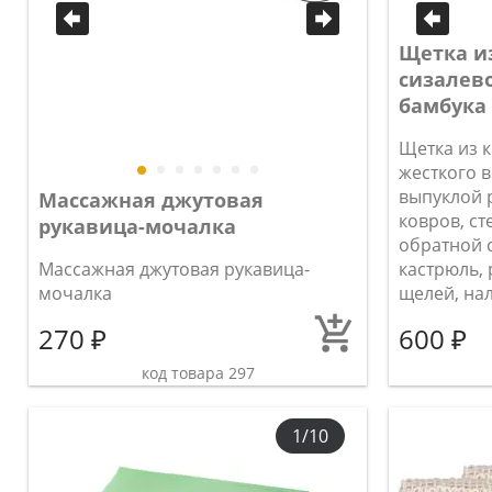
Щетка из
сизалево
бамбука
Щетка из 
жесткого 
выпуклой 
Массажная джутовая
ковров, ст
рукавица-мочалка
обратной 
Массажная джутовая рукавица-
кастрюль,
мочалка
щелей, нал
270 ₽
600 ₽
код товара 297
1/10