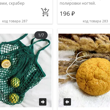
ами, скрабер
полировки ногтей.
196 ₽
код товара 287
код товара 283
1/7