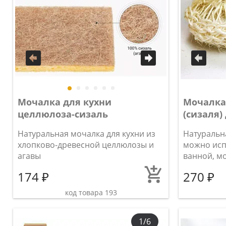
Мочалка для кухни
Мочалка
целлюлоза-сизаль
(сизаля)
Натуральная мочалка для кухни из
Натуральн
хлопково-древесной целлюлозы и
можно исп
агавы
ванной, мо
174 ₽
270 ₽
код товара 193
1/6