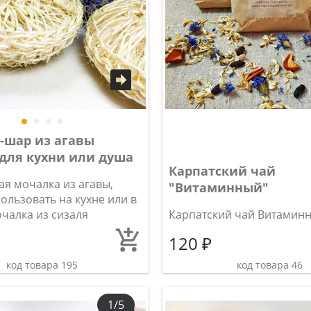
-шар из агавы
 для кухни или душа
Карпатский чай
ая мочалка из агавы,
"Витаминный"
ользовать на кухне или в
чалка из сизаля
Карпатский чай Витамин
120 ₽
код товара 195
код товара 46
1/5