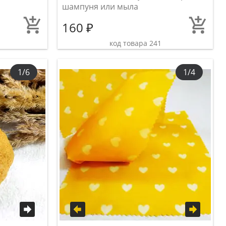
шампуня или мыла
160 ₽
код товара 241
1/6
1/4