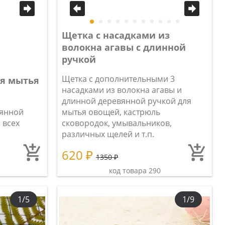
Щетка с насадками из
волокна агавы с длинной
ручкой
Щетка с дополнительными 3
я мытья
насадками из волокна агавы и
длинной деревянной ручкой для
вянной
мытья овощей, кастрюль
 всех
сковородок, умывальников,
различных щелей и т.п.
620 ₽
1350 ₽
код товара 290
1/5
1/9