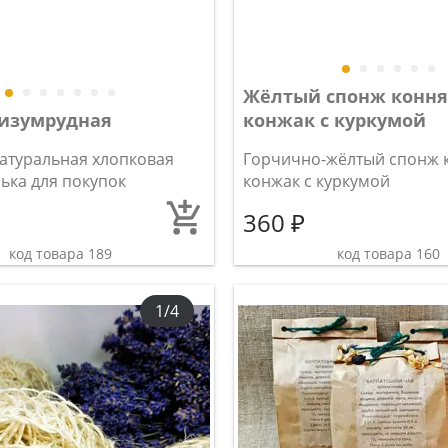
Жёлтый спонж коння
 изумрудная
конжак с куркумой
натуральная хлопковая
Горчично-жёлтый спонж к
ька для покупок
конжак с куркумой
360 ₽
код товара 189
код товара 160
1/4