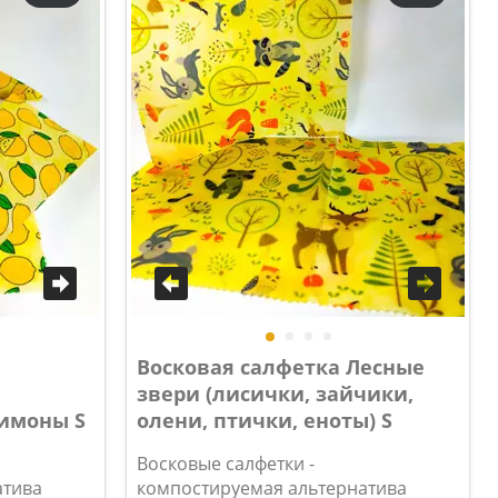
Восковая салфетка Лесные
звери (лисички, зайчики,
Лимоны S
олени, птички, еноты) S
Восковые салфетки -
атива
компостируемая альтернатива