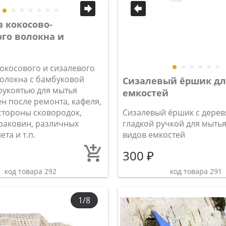
 кокосово-
го волокна и
кокосового и сизалевого
волокна с бамбуковой
Сизалевый ёршик дл
рукоятью для мытья
емкостей
ен после ремонта, кафеля,
стороны сковородок,
Сизалевый ёршик с дере
 раковин, различных
гладкой ручкой для мытья
ета и т.п.
видов емкостей
300 ₽
код товара 292
код товара 291
1/8