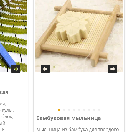
я
вая
ей,
икулы,
блок,
Бамбуковая мыльница
ый
 и
Мыльница из бамбука для твердого