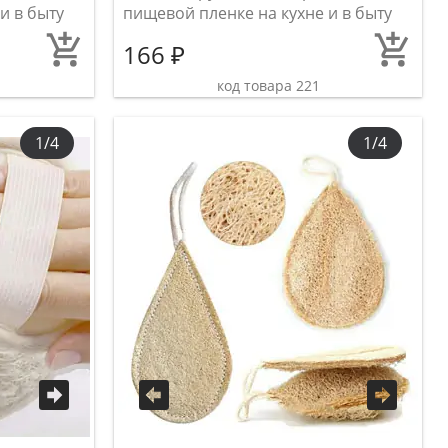
и в быту
пищевой пленке на кухне и в быту
166 ₽
код товара 221
1/4
1/4