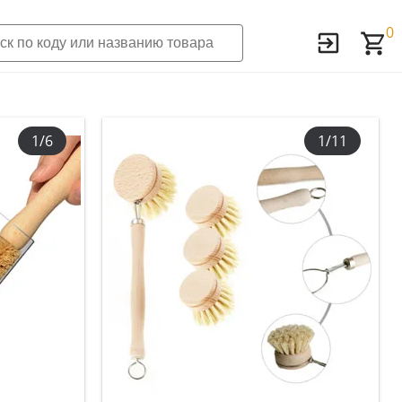
0
1/6
1/11